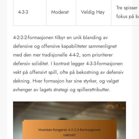
Tre spisse
4-3-3
Moderat
Veldig Høy
fokus på 
4-2-2-2-formasjonen tilbyr en unik blanding av
defensive og offensive kapabiliteter sammenlignet
med den mer tradisjonelle 4-4-2, som prioriterer
defensiv soliditet. I kontrast legger 4-3-3-formasjonen
vekt på offensivt spill, ofte på bekostning av defensiv
dekning. Hver formasjon har sine styrker, og valget
avhenger av lagets strategi og spillerattributter.