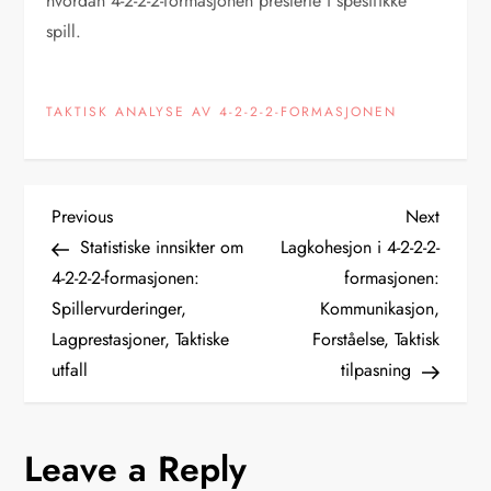
hvordan 4-2-2-2-formasjonen presterte i spesifikke
spill.
TAKTISK ANALYSE AV 4-2-2-2-FORMASJONEN
P
Previous
Next
Previous
Next
Post
Post
Statistiske innsikter om
Lagkohesjon i 4-2-2-2-
o
4-2-2-2-formasjonen:
formasjonen:
Spillervurderinger,
Kommunikasjon,
s
Lagprestasjoner, Taktiske
Forståelse, Taktisk
t
utfall
tilpasning
n
Leave a Reply
a