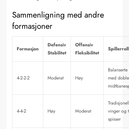
Sammenligning med andre
formasjoner
Defensiv
Offensiv
Formasjon
Spillerrol
Stabilitet
Fleksibilitet
Balanserte 
4-2-2-2
Moderat
Høy
med dobl
midtbanesp
Tradisjonel
4-4-2
Høy
Moderat
vinger og 
spisser