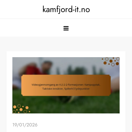
Skip
kamfjord-it.no
to
content
19/01/2026