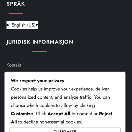
SPRÅK
English (US)
▾
JURIDISK INFORMASJON
Kontakt
Informasjonskapsler Og Sporing
We respect your privacy
Cookies help us improve your experience, deliver
Vilkår Og Betingelser
personalized content, and analyze traffic. You can
Personvernerklæring
choose which cookies to allow by clicking
Customize
. Click
Accept All
to consent or
Reject
Om Oss
All
to decline non-essential cookies.
CUSTOMIZE