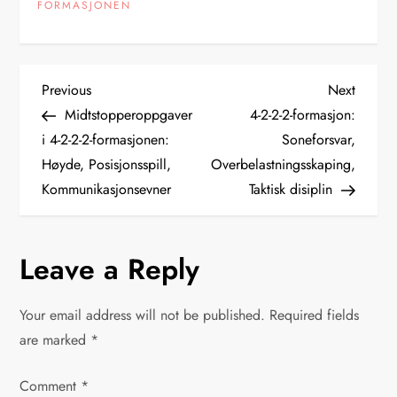
FORMASJONEN
P
Previous
Next
Previous
Next
Post
Post
Midtstopperoppgaver
4-2-2-2-formasjon:
o
i 4-2-2-2-formasjonen:
Soneforsvar,
Høyde, Posisjonsspill,
Overbelastningsskaping,
s
Kommunikasjonsevner
Taktisk disiplin
t
n
Leave a Reply
a
Your email address will not be published.
Required fields
v
are marked
*
i
Comment
*