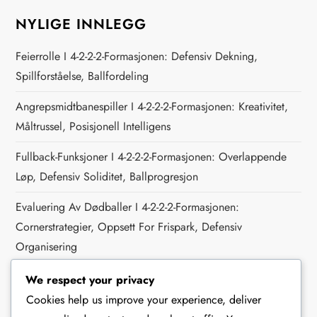
NYLIGE INNLEGG
Feierrolle I 4-2-2-2-Formasjonen: Defensiv Dekning,
Spillforståelse, Ballfordeling
Angrepsmidtbanespiller I 4-2-2-2-Formasjonen: Kreativitet,
Måltrussel, Posisjonell Intelligens
Fullback-Funksjoner I 4-2-2-2-Formasjonen: Overlappende
Løp, Defensiv Soliditet, Ballprogresjon
Evaluering Av Dødballer I 4-2-2-2-Formasjonen:
Cornerstrategier, Oppsett For Frispark, Defensiv
Organisering
Utilityspiller I 4-2-2-2-Formasjonen: Allsidighet,
We respect your privacy
Tilpasningsevne, Taktisk Bevissthet
Cookies help us improve your experience, deliver