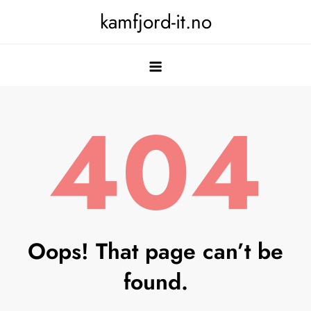
Skip
kamfjord-it.no
to
content
404
Oops! That page can’t be
found.