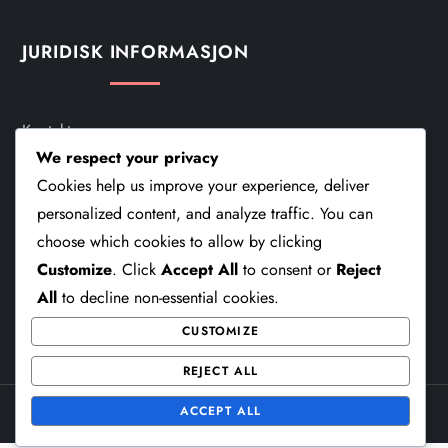
JURIDISK INFORMASJON
Kontakt
We respect your privacy
Informasjonskapsler Og Sporing
Cookies help us improve your experience, deliver
personalized content, and analyze traffic. You can
Vilkår Og Betingelser
choose which cookies to allow by clicking
Personvernerklæring
Customize
. Click
Accept All
to consent or
Reject
All
to decline non-essential cookies.
Om Oss
CUSTOMIZE
REJECT ALL
ACCEPT ALL
Theme Cube Speed by
Kantipur Themes